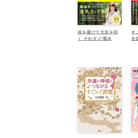
凶を避けて大吉を招
す
く それダメ!風水
全