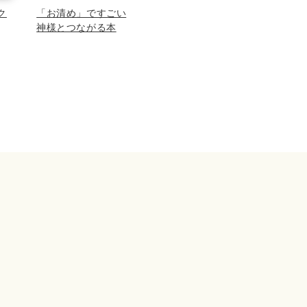
ク
「お清め」ですごい
神様とつながる本