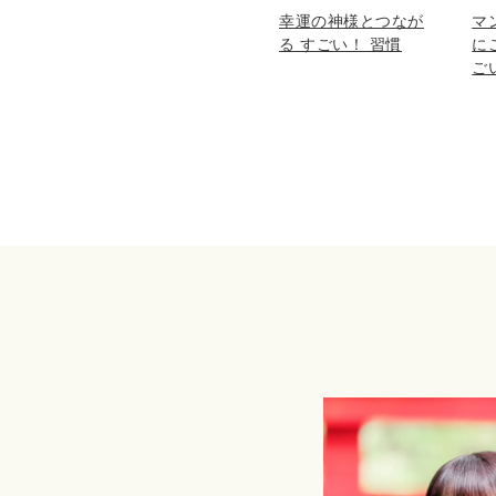
幸運の神様とつなが
マ
る すごい！ 習慣
に
ご