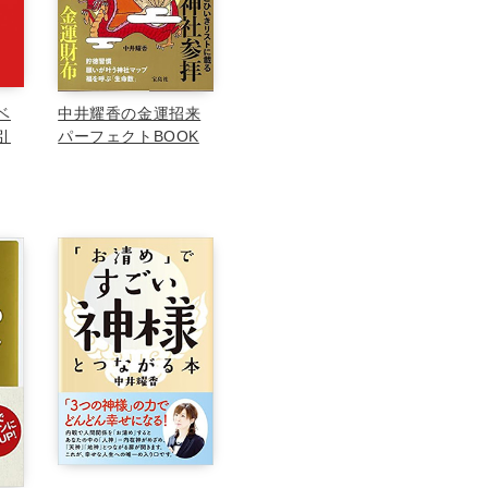
ベ
中井耀香の金運招来
引
パーフェクトBOOK