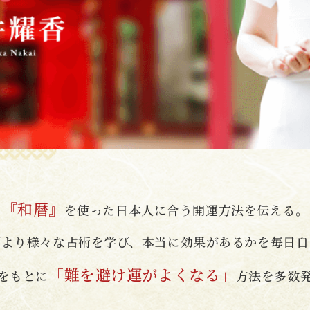
『和暦』
を使った
日本人に合う開運方法を伝える。
頃より様々な占術を学び、
本当に効果があるかを毎日自
「難を避け運がよくなる」
をもとに
方法を
多数