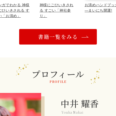
ンガでわかる 神様
神様にごひいきされ
お清めハンドブッ
ごひいきされる す
る すごい「神社参
―まいにち開運!
い「お清め」
り」
書籍一覧をみる
プロフィール
PROFILE
中井 耀香
Youka Nakai