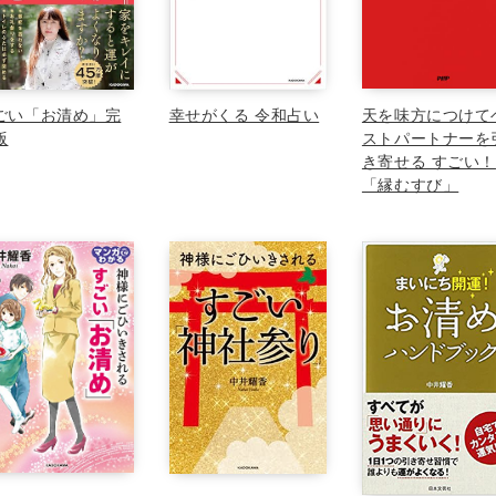
ごい「お清め」完
幸せがくる 令和占い
天を味方につけて
版
ストパートナーを
き寄せる すごい！
「縁むすび」